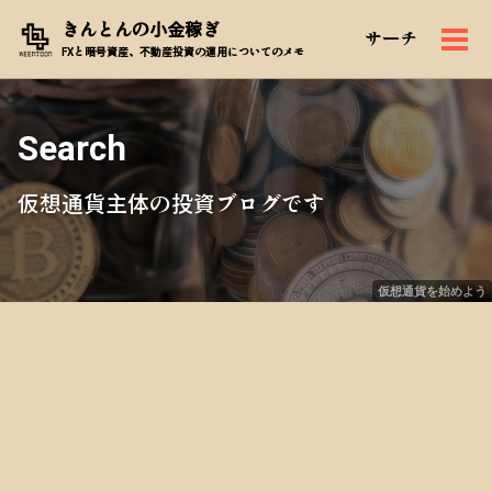
Skip
Skip
Skip
きんとんの小金稼ぎ
サーチ
to
to
to
メ
Skip
FXと暗号資産、不動産投資の運用についてのメモ
primary
content
footer
ニ
links
navigation
ュ
ー
Search
仮想通貨主体の投資ブログです
仮想通貨を始めよう